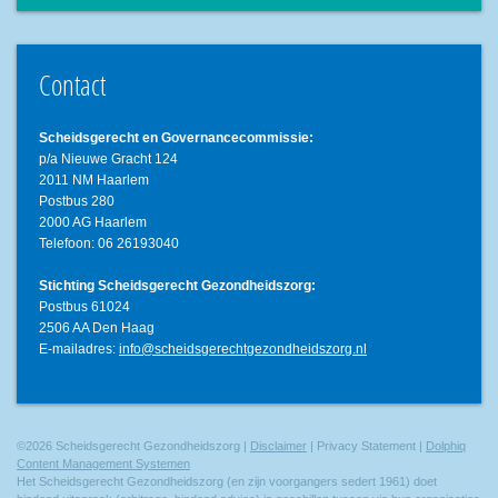
Contact
Scheidsgerecht en Governancecommissie:
p/a Nieuwe Gracht 124
2011 NM Haarlem
Postbus 280
2000 AG Haarlem
Telefoon: 06 26193040
Stichting Scheidsgerecht Gezondheidszorg:
Postbus 61024
2506 AA Den Haag
E-mailadres:
info@scheidsgerechtgezondheidszorg.nl
©2026 Scheidsgerecht Gezondheidszorg |
Disclaimer
| Privacy Statement |
Dolphiq
Content Management Systemen
Het Scheidsgerecht Gezondheidszorg (en zijn voorgangers sedert 1961) doet