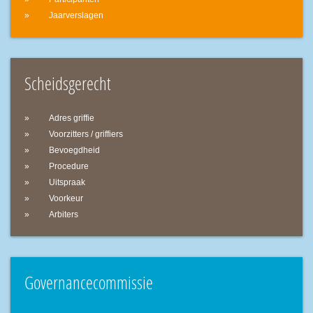
Jaarverslagen
Scheidsgerecht
Adres griffie
Voorzitters / griffiers
Bevoegdheid
Procedure
Uitspraak
Voorkeur
Arbiters
Governancecommissie