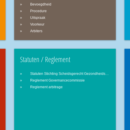
Bevoegdheid
Procedure
Uitspraak
Voorkeur
Arbiters
Statuten / Reglement
Statuten Stichting Scheidsgerecht Gezondheidszorg
Reglement Governancecommissie
Reglement arbitrage