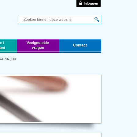
Inloggen
Q
n /
Veelgestelde
Contact
ent
vragen
ARIA (CO