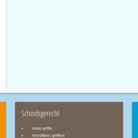
Scheidsgerecht
Adres griffie
Voorzitters / griffiers