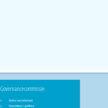
Governancecommissie
Adres secretariaat
Voorzitters / griffiers