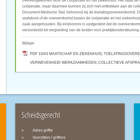
overeengekomen door de coöperatie en het ziekenhuis. Het staat de l
coöperatie, maar daarmee kunnen zij zich niet onttrekken aan de colle
Document Medische Staf, behorend bij de toelatingsovereenkomst. Om
vaststond of de overeenkomst tussen de coöperatie en het ziekenhui
zaak aangehouden. Bij eindvonnis is vastgesteld dat de overeenko
veroordeeld tot vergoeding van de kosten voor praktijkondersteuning 
Bijlage:
PDF 10/43 MAATSCHAP EN ZIEKENHUIS, TOELATINGSOVE
VERWEVENHEID WERKZAAMHEDEN, COLLECTIEVE AFSPR
Scheidsgerecht
Adres griffie
Voorzitters / griffiers