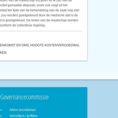
eden van de maatschap vrij geen lid te zijn van de
ctief gemaakte afspraak, zoals ook volgt uit het
dat ten tijde van de behandeling van de zaak nog niet
s zou worden goedgekeurd door de medische staf is de
mst is goedgekeurd. De leden van de maatschap worden
conform de collectieve regeling.
REENKOMST EN DMS, HOOGTE KOSTENVERGOEDING,
AKEN
Governancecommissie
Adres secretariaat
Voorzitters / griffiers