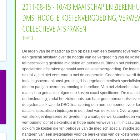
2011-08-15 - 10/43 MAATSCHAP EN ZIEKENH
DMS, HOOGTE KOSTENVERGOEDING, VERWE
COLLECTIEVE AFSPRAKEN
10/43
De leden van de maatschap zijn op basis van een toelatingsovereenko
een geschil ontstaan over de hoogte van de vergoeding van de koste
ter beschikking gestelde middelen en personeel. Binnen het ziekenh
specialisten afspraken gemaakt over de kostenvergoeding. De led
omdat zij het niet eens waren met de coöperatie. Geoordeeld wordt d
toelatingsovereenkomst gerechtigd is toegelaten medisch specialiste
dienen partijen overeenstemming te bereiken. Van het ziekenhuis kan
maatschap gemaakte algemene kosten exact specificeert. De maatschap
ondersteuning, zodat het ziekenhuis aan haar geen personeelskosten 
de systematiek van de DBC-financiering een normcomponent voor koste
dat alle specialisten bijdragen in een deel van de kosten. Overwoge
van sterk geïntegreerde zorgverlening waarbij de werkzaamheden van
verhouding tot het ziekenhuis in hoge mate verweven zijn. In casu ga
ook om de kosten die ten behoeve van de medisch specialistische zo
hanteren van één systematiek voor de berekening van de kostenvergoe