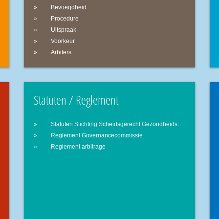
Bevoegdheid
Procedure
Uitspraak
Voorkeur
Arbiters
Statuten / Reglement
Statuten Stichting Scheidsgerecht Gezondheidszorg
Reglement Governancecommissie
Reglement arbitrage