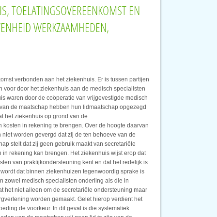
UIS, TOELATINGSOVEREENKOMST EN
VENHEID WERKZAAMHEDEN,
mst verbonden aan het ziekenhuis. Er is tussen partijen
n voor door het ziekenhuis aan de medisch specialisten
uis waren door de coöperatie van vrijgevestigde medisch
en van de maatschap hebben hun lidmaatschap opgezegd
at het ziekenhuis op grond van de
n kosten in rekening te brengen. Over de hoogte daarvan
 niet worden gevergd dat zij de ten behoeve van de
 stelt dat zij geen gebruik maakt van secretariële
in rekening kan brengen. Het ziekenhuis wijst erop dat
n van praktijkondersteuning kent en dat het redelijk is
n wordt dat binnen ziekenhuizen tegenwoordig sprake is
 zowel medisch specialisten onderling als die in
at het niet alleen om de secretariële ondersteuning maar
rgverlening worden gemaakt. Gelet hierop verdient het
ding de voorkeur. In dit geval is die systematiek