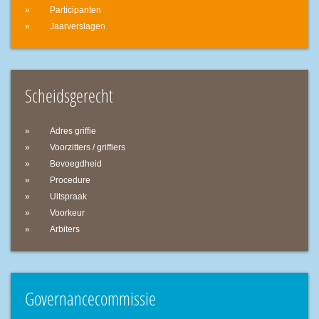
Participanten
Jaarverslagen
Scheidsgerecht
Adres griffie
Voorzitters / griffiers
Bevoegdheid
Procedure
Uitspraak
Voorkeur
Arbiters
Governancecommissie