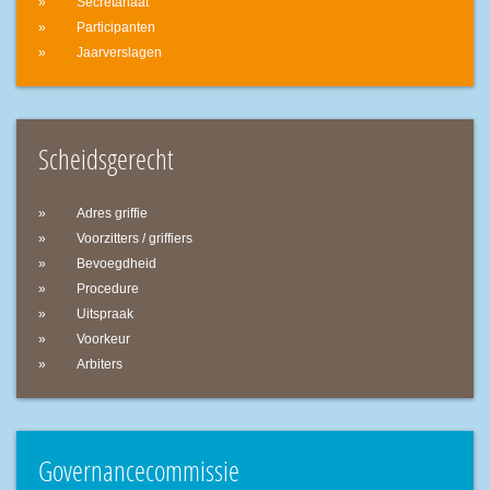
Secretariaat
Participanten
Jaarverslagen
Scheidsgerecht
Adres griffie
Voorzitters / griffiers
Bevoegdheid
Procedure
Uitspraak
Voorkeur
Arbiters
Governancecommissie