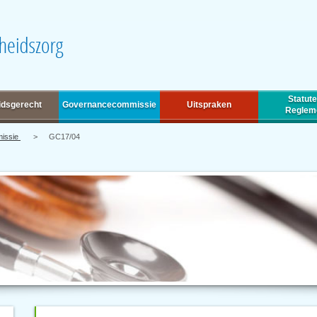
Statute
idsgerecht
Governancecommissie
Uitspraken
Reglem
missie
GC17/04