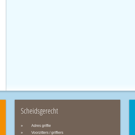
Scheidsgerecht
Adres griffie
Voorzitters / griffiers