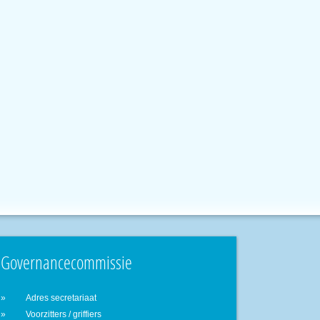
Governancecommissie
Adres secretariaat
Voorzitters / griffiers