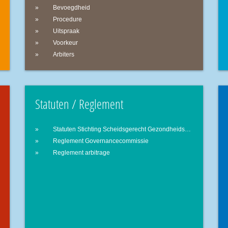
Bevoegdheid
Procedure
Uitspraak
Voorkeur
Arbiters
Statuten / Reglement
Statuten Stichting Scheidsgerecht Gezondheidszorg
Reglement Governancecommissie
Reglement arbitrage