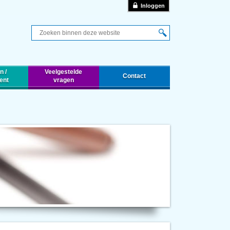
Inloggen
Q
n /
Veelgestelde
Contact
ent
vragen