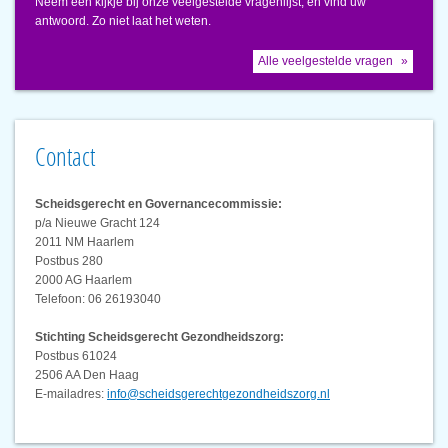
Neem een kijkje bij onze veelgestelde vragenlijst, en vind uw
antwoord. Zo niet laat het weten.
Alle veelgestelde vragen
Contact
Scheidsgerecht en Governancecommissie:
p/a Nieuwe Gracht 124
2011 NM Haarlem
Postbus 280
2000 AG Haarlem
Telefoon: 06 26193040
Stichting Scheidsgerecht Gezondheidszorg:
Postbus 61024
2506 AA Den Haag
E-mailadres:
info@scheidsgerechtgezondheidszorg.nl