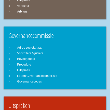
Uitspraak
Voorkeur
Arbiters
Governancecommissie
Adres secretariaat
Voorzitters / griffiers
Bevoegdheid
Procedure
Uitspraak
Leden Governancecommissie
Governancecodes
Uitspraken