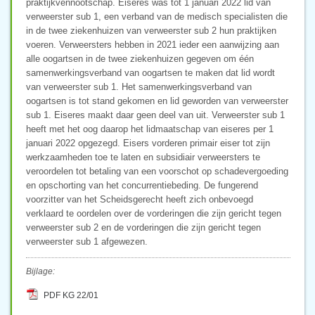
praktijkvennootschap. Eiseres was tot 1 januari 2022 lid van
verweerster sub 1, een verband van de medisch specialisten die
in de twee ziekenhuizen van verweerster sub 2 hun praktijken
voeren. Verweersters hebben in 2021 ieder een aanwijzing aan
alle oogartsen in de twee ziekenhuizen gegeven om één
samenwerkingsverband van oogartsen te maken dat lid wordt
van verweerster sub 1. Het samenwerkingsverband van
oogartsen is tot stand gekomen en lid geworden van verweerster
sub 1. Eiseres maakt daar geen deel van uit. Verweerster sub 1
heeft met het oog daarop het lidmaatschap van eiseres per 1
januari 2022 opgezegd. Eisers vorderen primair eiser tot zijn
werkzaamheden toe te laten en subsidiair verweersters te
veroordelen tot betaling van een voorschot op schadevergoeding
en opschorting van het concurrentiebeding. De fungerend
voorzitter van het Scheidsgerecht heeft zich onbevoegd
verklaard te oordelen over de vorderingen die zijn gericht tegen
verweerster sub 2 en de vorderingen die zijn gericht tegen
verweerster sub 1 afgewezen.
Bijlage:
PDF KG 22/01