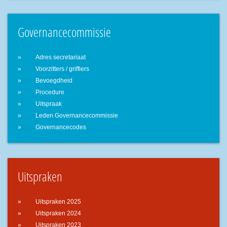
Governancecommissie
Adres secretariaat
Voorzitters / griffiers
Bevoegdheid
Procedure
Uitspraak
Leden Governancecommissie
Governancecodes
Uitspraken
Uitspraken 2025
Uitspraken 2024
Uitspraken 2023