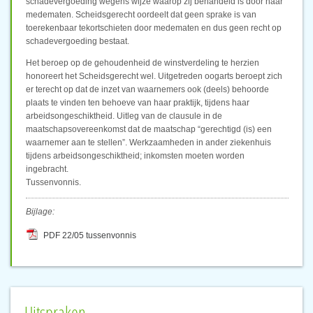
schadevergoeding wegens wijze waarop zij behandeld is door haar
medematen. Scheidsgerecht oordeelt dat geen sprake is van
toerekenbaar tekortschieten door medematen en dus geen recht op
schadevergoeding bestaat.
Het beroep op de gehoudenheid de winstverdeling te herzien
honoreert het Scheidsgerecht wel. Uitgetreden oogarts beroept zich
er terecht op dat de inzet van waarnemers ook (deels) behoorde
plaats te vinden ten behoeve van haar praktijk, tijdens haar
arbeidsongeschiktheid. Uitleg van de clausule in de
maatschapsovereenkomst dat de maatschap “gerechtigd (is) een
waarnemer aan te stellen”. Werkzaamheden in ander ziekenhuis
tijdens arbeidsongeschiktheid; inkomsten moeten worden
ingebracht.
Tussenvonnis.
Bijlage:
PDF 22/05 tussenvonnis