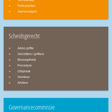
Secretariaat
Participanten
Jaarverslagen
Scheidsgerecht
Adres griffie
Voorzitters / griffiers
Bevoegdheid
Procedure
Uitspraak
Voorkeur
Arbiters
Governancecommissie