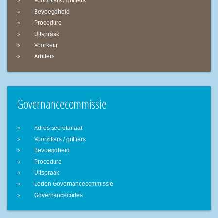
Voorzitters / griffiers
Bevoegdheid
Procedure
Uitspraak
Voorkeur
Arbiters
Governancecommissie
Adres secretariaat
Voorzitters / griffiers
Bevoegdheid
Procedure
Uitspraak
Leden Governancecommissie
Governancecodes