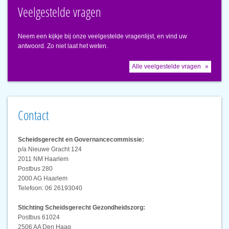
Veelgestelde vragen
Neem een kijkje bij onze veelgestelde vragenlijst, en vind uw
antwoord. Zo niet laat het weten.
Alle veelgestelde vragen
Contact
Scheidsgerecht en Governancecommissie:
p/a Nieuwe Gracht 124
2011 NM Haarlem
Postbus 280
2000 AG Haarlem
Telefoon: 06 26193040
Stichting Scheidsgerecht Gezondheidszorg:
Postbus 61024
2506 AA Den Haag