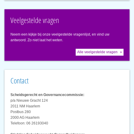
Veelgestelde vragen
Neem een kijkje bij onze veelgestelde vragenlijst, en vind uw
antwoord. Zo niet laat het weten.
Alle veelgestelde vragen
Contact
Scheidsgerecht en Governancecommissie:
p/a Nieuwe Gracht 124
2011 NM Haarlem
Postbus 280
2000 AG Haarlem
Telefoon: 06 26193040