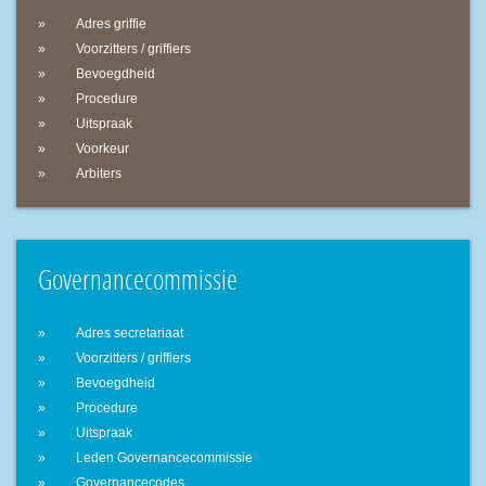
Adres griffie
Voorzitters / griffiers
Bevoegdheid
Procedure
Uitspraak
Voorkeur
Arbiters
Governancecommissie
Adres secretariaat
Voorzitters / griffiers
Bevoegdheid
Procedure
Uitspraak
Leden Governancecommissie
Governancecodes