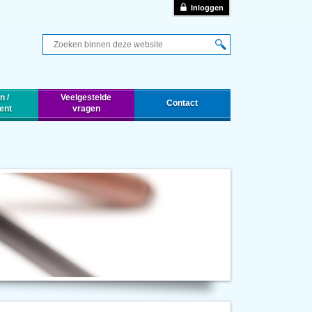
Inloggen
Q
n /
Veelgestelde
Contact
ent
vragen