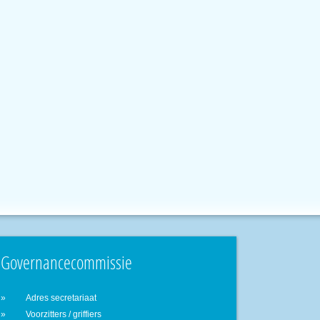
Governancecommissie
Adres secretariaat
Voorzitters / griffiers