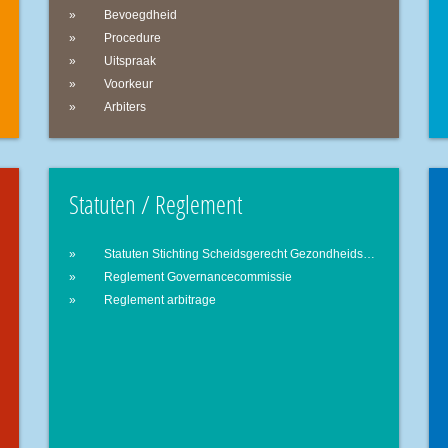
Bevoegdheid
Procedure
Uitspraak
Voorkeur
Arbiters
Statuten / Reglement
Statuten Stichting Scheidsgerecht Gezondheidszorg
Reglement Governancecommissie
Reglement arbitrage