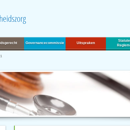
Statute
idsgerecht
Governancecommissie
Uitspraken
Reglem
21