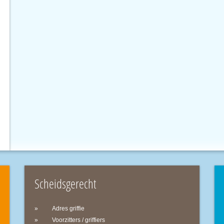
Scheidsgerecht
Adres griffie
Voorzitters / griffiers