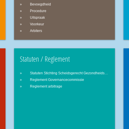
Bevoegdheid
Procedure
Uitspraak
Voorkeur
Arbiters
Statuten / Reglement
Statuten Stichting Scheidsgerecht Gezondheidszorg
Reglement Governancecommissie
Reglement arbitrage