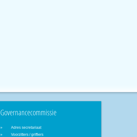
Governancecommissie
Adres secretariaat
Voorzitters / griffiers