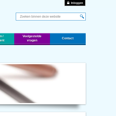
Inloggen
Q
n /
Veelgestelde
Contact
ent
vragen