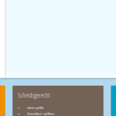
Scheidsgerecht
Adres griffie
Voorzitters / griffiers