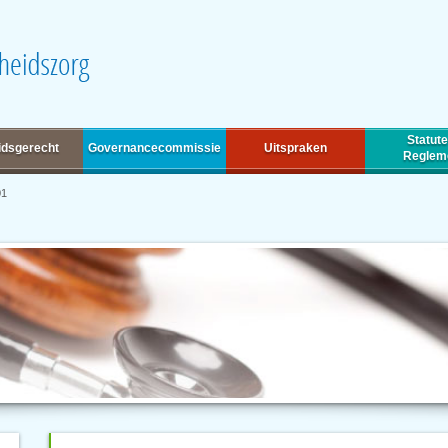
Statute
idsgerecht
Governancecommissie
Uitspraken
Reglem
01