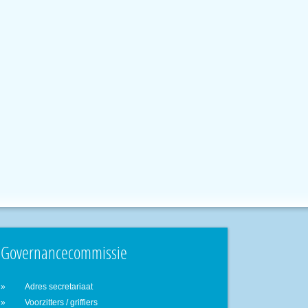
Governancecommissie
Adres secretariaat
Voorzitters / griffiers