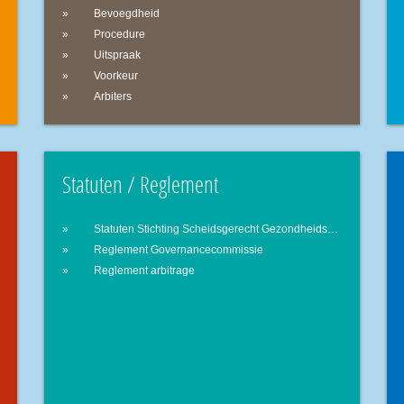
Bevoegdheid
Procedure
Uitspraak
Voorkeur
Arbiters
Statuten / Reglement
Statuten Stichting Scheidsgerecht Gezondheidszorg
Reglement Governancecommissie
Reglement arbitrage