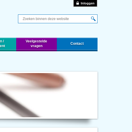
Inloggen
Q
n /
Veelgestelde
Contact
ent
vragen