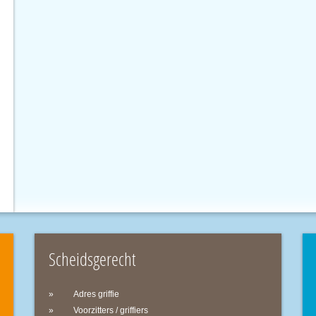
Scheidsgerecht
Adres griffie
Voorzitters / griffiers