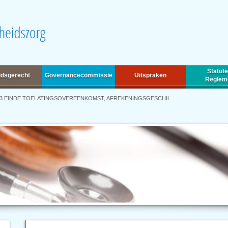
Statute
idsgerecht
Governancecommissie
Uitspraken
Reglem
13 EINDE TOELATINGSOVEREENKOMST, AFREKENINGSGESCHIL