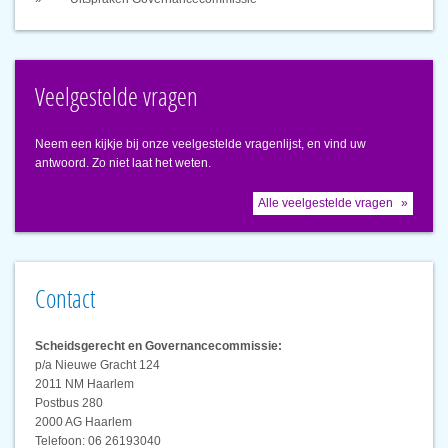
Veelgestelde vragen
Neem een kijkje bij onze veelgestelde vragenlijst, en vind uw
antwoord. Zo niet laat het weten.
Alle veelgestelde vragen
Contact
Scheidsgerecht en Governancecommissie:
p/a Nieuwe Gracht 124
2011 NM Haarlem
Postbus 280
2000 AG Haarlem
Telefoon: 06 26193040