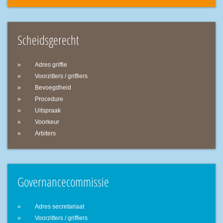
Scheidsgerecht
Adres griffie
Voorzitters / griffiers
Bevoegdheid
Procedure
Uitspraak
Voorkeur
Arbiters
Governancecommissie
Adres secretariaat
Voorzitters / griffiers