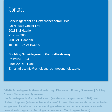
Contact
Scheidsgerecht en Governancecommissie:
p/a Nieuwe Gracht 124
2011 NM Haarlem
Postbus 280
2000 AG Haarlem
Telefoon: 06 26193040
Stichting Scheidsgerecht Gezondheidszorg:
Postbus 61024
2506 AA Den Haag
E-mailadres:
info@scheidsgerechtgezondheidszorg.nl
©2026 Scheidsgerecht Gezondheidszorg |
Disclaimer
| Privacy Statement |
Dolphiq
Content Management Systemen
Het Scheidsgerecht Gezondheidszorg (en zijn voorgangers sedert 1961) doet
bindend uitspraak (arbitrage, bindend advies) in geschillen tussen via hun organisaties
aangesloten instellingen, samenwerkingsverbanden en beroepsbeoefenaren in de
gezondheidszorg (art. 4 Stichtingsstatuten en art. 7 Arbitragereglement).