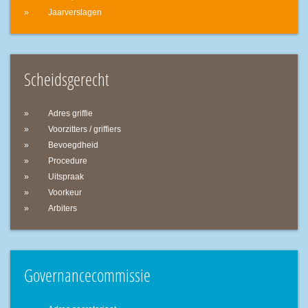
Jaarverslagen
Scheidsgerecht
Adres griffie
Voorzitters / griffiers
Bevoegdheid
Procedure
Uitspraak
Voorkeur
Arbiters
Governancecommissie