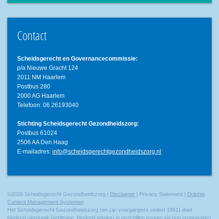
Contact
Scheidsgerecht en Governancecommissie:
p/a Nieuwe Gracht 124
2011 NM Haarlem
Postbus 280
2000 AG Haarlem
Telefoon: 06 26193040
Stichting Scheidsgerecht Gezondheidszorg:
Postbus 61024
2506 AA Den Haag
E-mailadres:
info@scheidsgerechtgezondheidszorg.nl
©2026 Scheidsgerecht Gezondheidszorg |
Disclaimer
| Privacy Statement |
Dolphiq
Content Management Systemen
Het Scheidsgerecht Gezondheidszorg (en zijn voorgangers sedert 1961) doet
bindend uitspraak (arbitrage, bindend advies) in geschillen tussen via hun organisaties