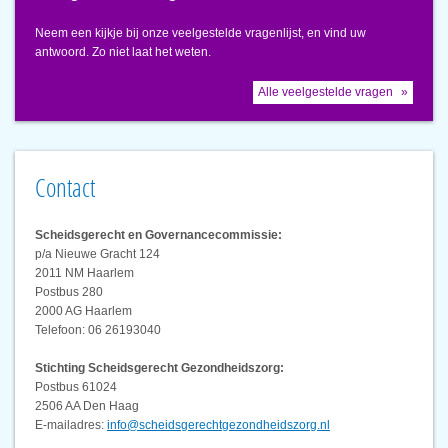
Neem een kijkje bij onze veelgestelde vragenlijst, en vind uw
antwoord. Zo niet laat het weten.
Alle veelgestelde vragen
Contact
Scheidsgerecht en Governancecommissie:
p/a Nieuwe Gracht 124
2011 NM Haarlem
Postbus 280
2000 AG Haarlem
Telefoon: 06 26193040
Stichting Scheidsgerecht Gezondheidszorg:
Postbus 61024
2506 AA Den Haag
E-mailadres:
info@scheidsgerechtgezondheidszorg.nl