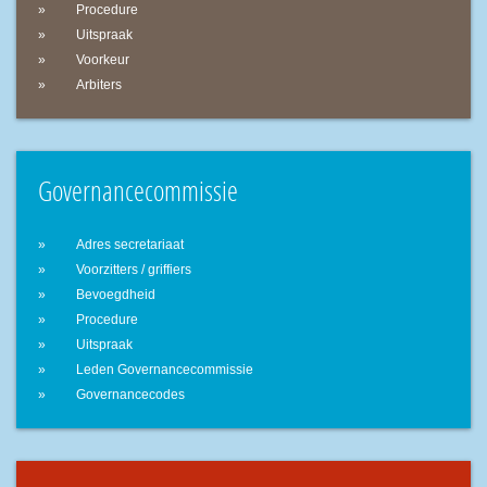
Procedure
Uitspraak
Voorkeur
Arbiters
Governancecommissie
Adres secretariaat
Voorzitters / griffiers
Bevoegdheid
Procedure
Uitspraak
Leden Governancecommissie
Governancecodes