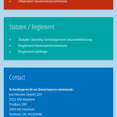
Uitspraken Governancecommissie
Statuten / Reglement
Statuten Stichting Scheidsgerecht Gezondheidszorg
Reglement Governancecommissie
Reglement arbitrage
Contact
Scheidsgerecht en Governancecommissie:
p/a Nieuwe Gracht 124
2011 NM Haarlem
Postbus 280
2000 AG Haarlem
Telefoon: 06 26193040