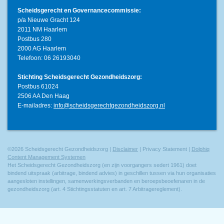
Scheidsgerecht en Governancecommissie:
p/a Nieuwe Gracht 124
2011 NM Haarlem
Postbus 280
2000 AG Haarlem
Telefoon: 06 26193040
Stichting Scheidsgerecht Gezondheidszorg:
Postbus 61024
2506 AA Den Haag
E-mailadres:
info@scheidsgerechtgezondheidszorg.nl
©2026 Scheidsgerecht Gezondheidszorg |
Disclaimer
| Privacy Statement |
Dolphiq
Content Management Systemen
Het Scheidsgerecht Gezondheidszorg (en zijn voorgangers sedert 1961) doet
bindend uitspraak (arbitrage, bindend advies) in geschillen tussen via hun organisaties
aangesloten instellingen, samenwerkingsverbanden en beroepsbeoefenaren in de
gezondheidszorg (art. 4 Stichtingsstatuten en art. 7 Arbitragereglement).