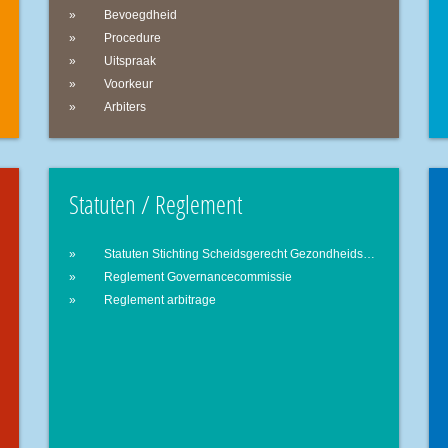
Bevoegdheid
Procedure
Uitspraak
Voorkeur
Arbiters
Statuten / Reglement
Statuten Stichting Scheidsgerecht Gezondheidszorg
Reglement Governancecommissie
Reglement arbitrage