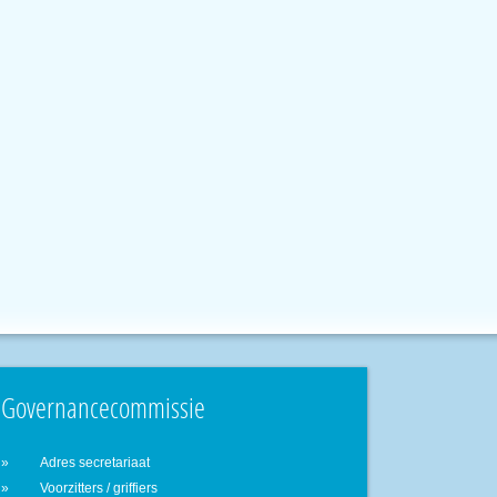
Governancecommissie
Adres secretariaat
Voorzitters / griffiers