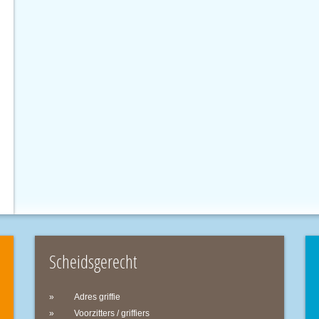
Scheidsgerecht
Adres griffie
Voorzitters / griffiers