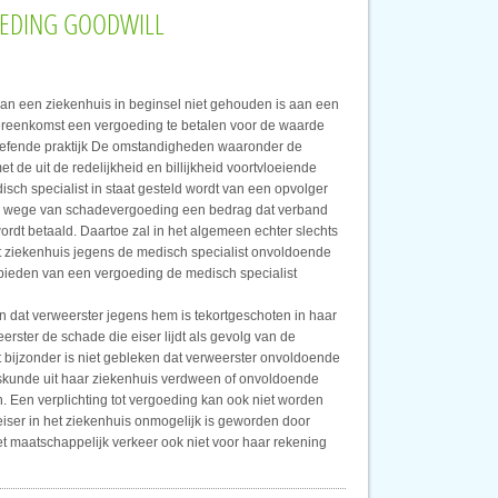
GOEDING GOODWILL
van een ziekenhuis in beginsel niet gehouden is aan een
vereenkomst een vergoeding te betalen voor de waarde
eoefende praktijk De omstandigheden waaronder de
de uit de redelijkheid en billijkheid voortvloeiende
sch specialist in staat gesteld wordt van een opvolger
 bij wege van schadevergoeding een bedrag dat verband
ordt betaald. Daartoe zal in het algemeen echter slechts
het ziekenhuis jegens de medisch specialist onvoldoende
nbieden van een vergoeding de medisch specialist
n dat verweerster jegens hem is tekortgeschoten in haar
rster de schade die eiser lijdt als gevolg van de
et bijzonder is niet gebleken dat verweerster onvoldoende
eskunde uit haar ziekenhuis verdween of onvoldoende
n. Een verplichting tot vergoeding kan ook niet worden
eiser in het ziekenhuis onmogelijk is geworden door
et maatschappelijk verkeer ook niet voor haar rekening