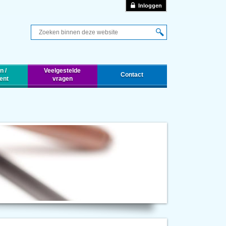
Inloggen
Q
n /
Veelgestelde
Contact
ent
vragen