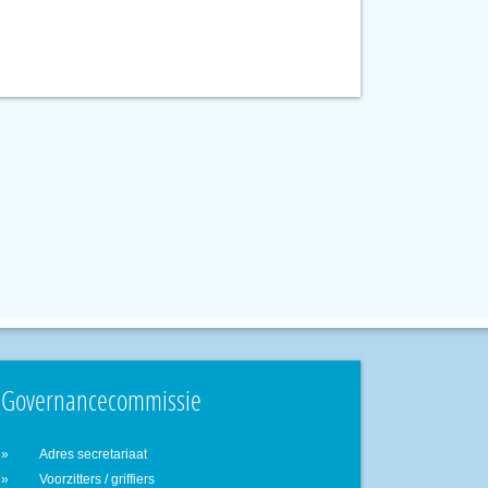
Governancecommissie
Adres secretariaat
Voorzitters / griffiers