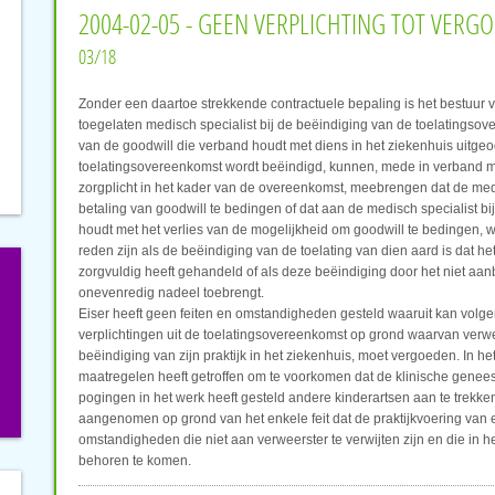
2004-02-05 - GEEN VERPLICHTING TOT VER
03/18
Zonder een daartoe strekkende contractuele bepaling is het bestuur 
toegelaten medisch specialist bij de beëindiging van de toelatingso
van de goodwill die verband houdt met diens in het ziekenhuis uitg
toelatingsovereenkomst wordt beëindigd, kunnen, mede in verband met 
zorgplicht in het kader van de overeenkomst, meebrengen dat de medi
betaling van goodwill te bedingen of dat aan de medisch specialist
houdt met het verlies van de mogelijkheid om goodwill te bedingen, w
reden zijn als de beëindiging van de toelating van dien aard is dat 
zorgvuldig heeft gehandeld of als deze beëindiging door het niet aa
onevenredig nadeel toebrengt.
Eiser heeft geen feiten en omstandigheden gesteld waaruit kan volge
verplichtingen uit de toelatingsovereenkomst op grond waarvan verwee
beëindiging van zijn praktijk in het ziekenhuis, moet vergoeden. In h
maatregelen heeft getroffen om te voorkomen dat de klinische gene
pogingen in het werk heeft gesteld andere kinderartsen aan te trekke
aangenomen op grond van het enkele feit dat de praktijkvoering van 
omstandigheden die niet aan verweerster te verwijten zijn en die in h
behoren te komen.