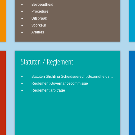
Bevoegdheid
Procedure
Uitspraak
Voorkeur
Arbiters
Statuten / Reglement
Statuten Stichting Scheidsgerecht Gezondheidszorg
Reglement Governancecommissie
Reglement arbitrage