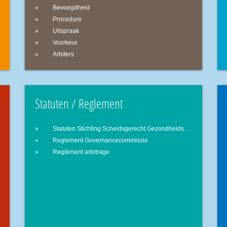
Bevoegdheid
Procedure
Uitspraak
Voorkeur
Arbiters
Statuten / Reglement
Statuten Stichting Scheidsgerecht Gezondheidszorg
Reglement Governancecommissie
Reglement arbitrage