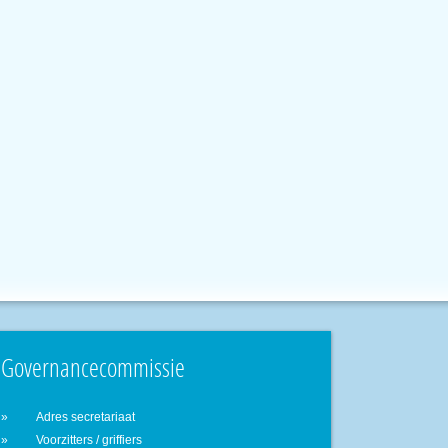
Governancecommissie
Adres secretariaat
Voorzitters / griffiers