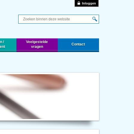
Inloggen
Q
n /
Veelgestelde
Contact
ent
vragen