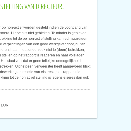
 STELLING VAN DIRECTEUR.
ur op non-actief worden gesteld indien de voortgang van
erd. Hiervan is niet gebleken. Te minder is gebleken
ekking tot de op non-actief stelling kan rechtvaardigen.
de verplichtingen van een goed werkgever door, buiten
eren, haar in dat onderzoek niet te (doen) betrekken,
te stellen op het rapport te reageren en haar volslagen
Het staat vast dat er geen feitelijke onmogelijkheid
etrekken. Uit hetgeen verweerster heeft aangevoerd blijkt
dewerking en reactie van eiseres op dit rapport niet
ng tot de non actief stelling is jegens eiseres dan ook
TEUR.