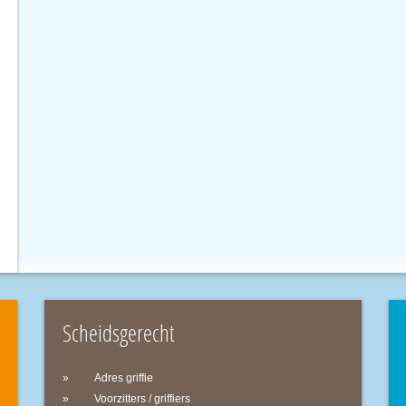
Scheidsgerecht
Adres griffie
Voorzitters / griffiers