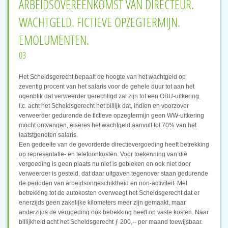
ARBEIDSOVEREENKOMST VAN DIRECTEUR.
WACHTGELD. FICTIEVE OPZEGTERMIJN.
EMOLUMENTEN.
03
Het Scheidsgerecht bepaalt de hoogte van het wachtgeld op
zeventig procent van het salaris voor de gehele duur tot aan het
ogenblik dat verweerder gerechtigd zal zijn tot een OBU-uitkering.
I.c. acht het Scheidsgerecht het billijk dat, indien en voorzover
verweerder gedurende de fictieve opzegtermijn geen WW-uitkering
mocht ontvangen, eiseres het wachtgeld aanvult tot 70% van het
laatstgenoten salaris.
Een gedeelte van de gevorderde directievergoeding heeft betrekking
op representatie- en telefoonkosten. Voor toekenning van die
vergoeding is geen plaats nu niet is gebleken en ook niet door
verweerder is gesteld, dat daar uitgaven tegenover staan gedurende
de perioden van arbeidsongeschiktheid en non-activiteit. Met
betrekking tot de autokosten overweegt het Scheidsgerecht dat er
enerzijds geen zakelijke kilometers meer zijn gemaakt, maar
anderzijds de vergoeding ook betrekking heeft op vaste kosten. Naar
billijkheid acht het Scheidsgerecht ƒ 200,-- per maand toewijsbaar.