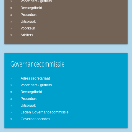
Voorzitters / griffiers
Bevoegdheid
Procedure
Uitspraak
Voorkeur
Arbiters
Governancecommissie
Adres secretariaat
Voorzitters / griffiers
Bevoegdheid
Procedure
Uitspraak
Leden Governancecommissie
Governancecodes