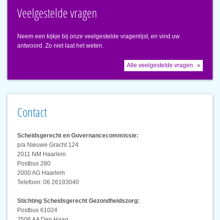
Veelgestelde vragen
Neem een kijkje bij onze veelgestelde vragenlijst, en vind uw
antwoord. Zo niet laat het weten.
Alle veelgestelde vragen
Contact
Scheidsgerecht en Governancecommissie:
p/a Nieuwe Gracht 124
2011 NM Haarlem
Postbus 280
2000 AG Haarlem
Telefoon: 06 26193040
Stichting Scheidsgerecht Gezondheidszorg:
Postbus 61024
2506 AA Den Haag