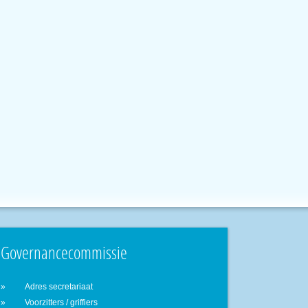
Governancecommissie
Adres secretariaat
Voorzitters / griffiers