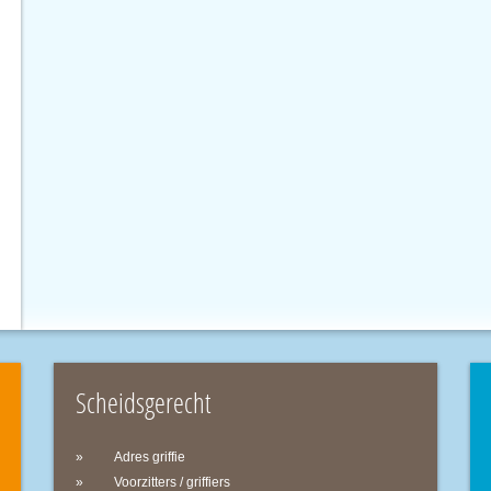
Scheidsgerecht
Adres griffie
Voorzitters / griffiers