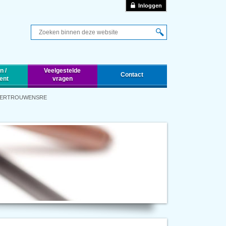
Inloggen
Q
n /
Veelgestelde
Contact
ent
vragen
 VERTROUWENSRE