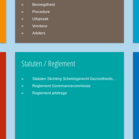
Bevoegdheid
Procedure
Uitspraak
Voorkeur
Arbiters
Statuten / Reglement
Statuten Stichting Scheidsgerecht Gezondheidszorg
Reglement Governancecommissie
Reglement arbitrage